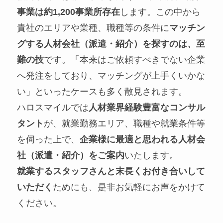
事業は約1,200事業所存在
します。この中から
貴社のエリアや業種、職種等の条件に
マッチン
グする人材会社（派遣・紹介）を探すのは、至
難の技
です。「本来はご依頼すべきでない企業
へ発注をしており、マッチングが上手くいかな
い」といったケースも多く散見されます。
ハロスマイルでは
人材業界経験豊富なコンサル
タント
が、就業勤務エリア、職種や就業条件等
を伺った上で、
企業様に最適と思われる人材会
社（派遣・紹介）をご案内
いたします。
就業するスタッフさんと末長くお付き合いして
いただく
ためにも、是非お気軽にお声をかけて
ください。