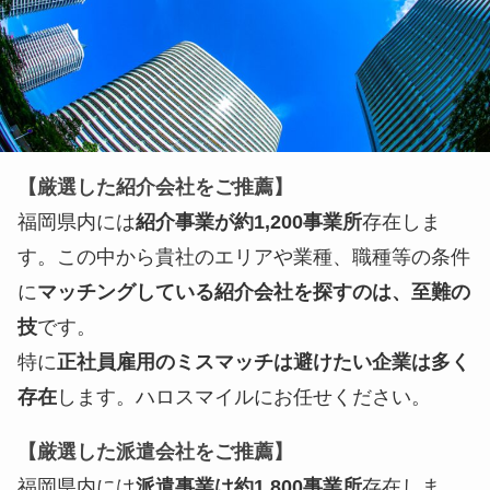
【厳選した紹介会社をご推薦】
福岡県内には
紹介事業が約1,200事業所
存在しま
す。この中から貴社のエリアや業種、職種等の条件
に
マッチングしている紹介会社を探すのは、至難の
技
です。
特に
正社員雇用のミスマッチは避けたい企業は多く
存在
します。ハロスマイルにお任せください。
【厳選した派遣会社をご推薦】
福岡県内には
派遣事業は約1,800事業所
存在しま